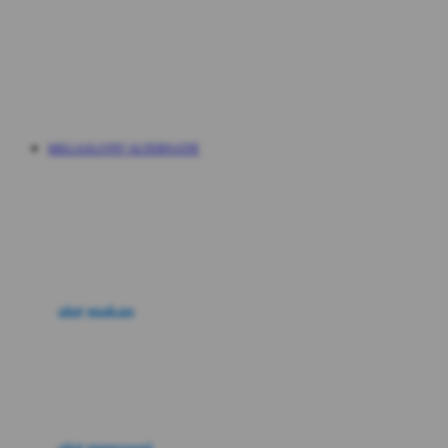
P
Q
MEGASLOT97 ALTERNATIF
R
S
alat makan
T
U