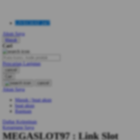
LIVECHAT 24/7
Akun Saya
Masuk
Cari
Pencarian Lanjutan
cancel
Cari
cancel
Akun Saya
Masuk / buat akun
buat akun
Bantuan
Daftar Keinginan
Keranjang Saya
MEGASLOT97 : Link Slot