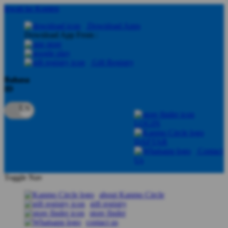
lewati ke Konten
Download Apps
Download App From :
Gift Registry
Bahasa
ID
LOGIN
DAFTAR
Contact
Us
Toggle Nav
about Kanmo Circle
gift registry
store finder
contact us