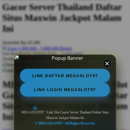
Gacor Server Thailand Daftar
Situs Maxwin Jackpot Malam
Ini
Serendah
Rp 20.288
Earn
1.000.000
-
5.000.000
Bonus
Use Installment Options from
.
Laarn more
Available for :
home delivery
store pickup
LINK DAFTAR MEGASLOT97
MEGASLOT97 : Link Slot
LINK LOGIN MEGASLOT97
Gacor Server Thailand Daftar
Situs Maxwin Jackpot Malam
MEGASLOT97 : Link Slot Gacor Server Thailand Daftar Situs
Ini
Maxwin Jackpot Malam Ini
© MEGASLOT97 • All Rights Reserved.