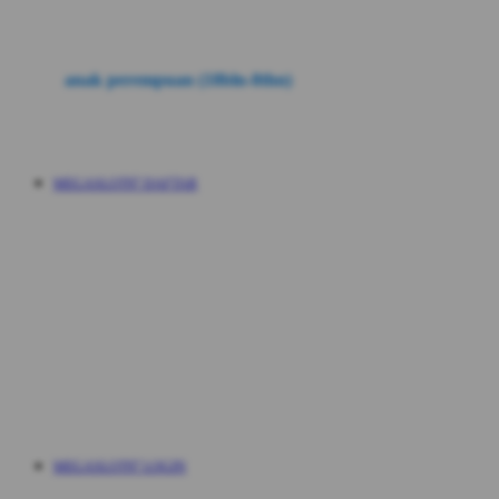
K
anak perempuan (18bln-8thn)
L
MEGASLOT97 DAFTAR
M
N
O
MEGASLOT97 LOGIN