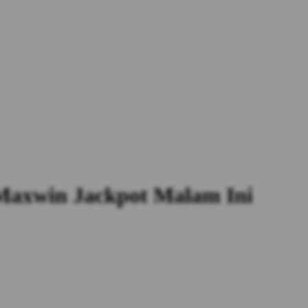
 Maxwin Jackpot Malam Ini