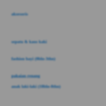
aksesoris
sepatu & kaus kaki
fashion bayi (0bln-3thn)
pakaian renang
anak laki-laki (18bln-8thn)