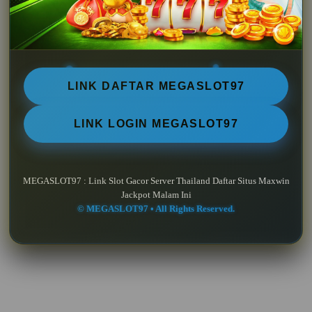
LINK DAFTAR MEGASLOT97
LINK LOGIN MEGASLOT97
MEGASLOT97 : Link Slot Gacor Server Thailand Daftar Situs Maxwin
Jackpot Malam Ini
© MEGASLOT97 • All Rights Reserved.