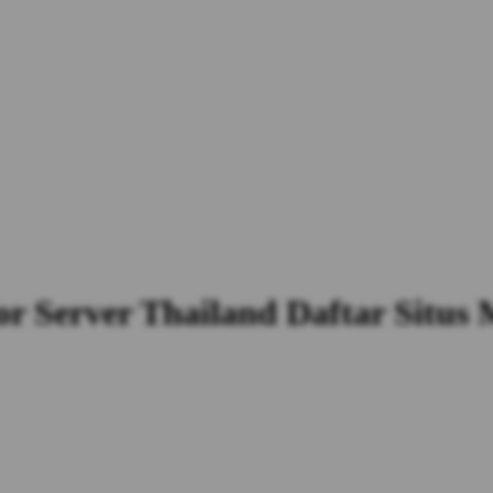
 Server Thailand Daftar Situs