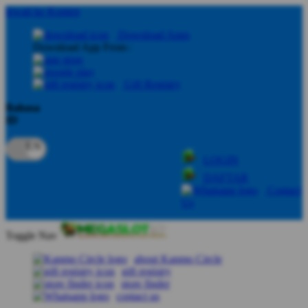
lewati ke Konten
Download Apps
Download App From :
Gift Registry
Bahasa
ID
LOGIN
DAFTAR
Contact
Us
Toggle Nav
about Kanmo Circle
gift registry
store finder
contact us