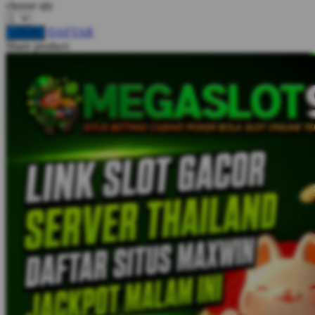
choose qty
DAFTAR
LOGIN
Share product: